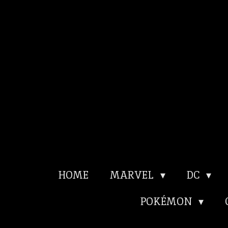
Ga
direct
naar
de
hoofdinhoud
HOME
MARVEL
DC
POKÉMON