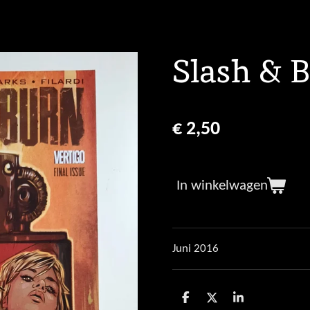
Slash & 
€ 2,50
In winkelwagen
Juni 2016
D
D
S