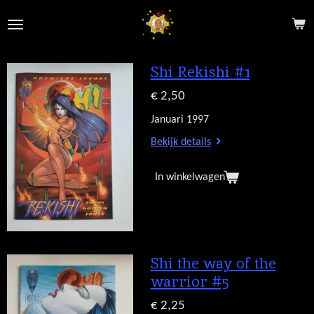
Ga
direct
naar
de
Shi Rekishi #1
hoofdinhoud
€ 2,50
Januari 1997
Bekijk details
In winkelwagen
Shi the way of the
warrior #5
€ 2,25