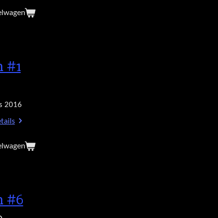
elwagen
h #1
s 2016
tails
elwagen
h #6