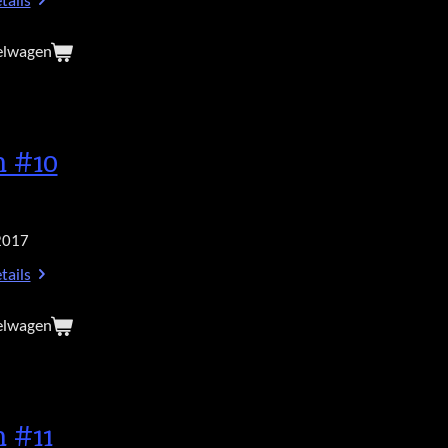
tails
elwagen
h #10
2017
tails
elwagen
h #11