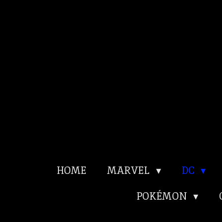
Ga
direct
naar
de
hoofdinhoud
HOME
MARVEL
DC
POKÉMON