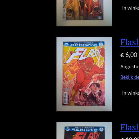
In wink
Flas
€ 6,00
Augustu
Bekijk de
In wink
Flas