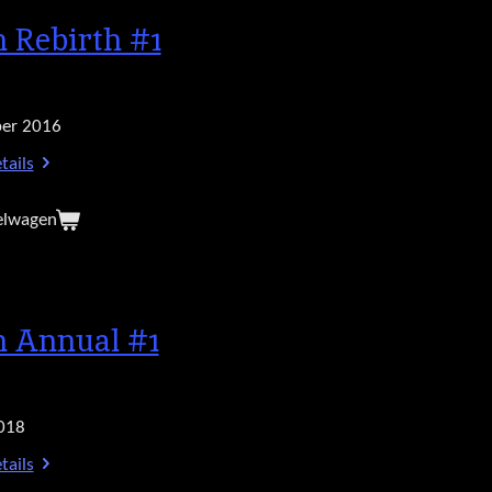
h Rebirth #1
er 2016
tails
elwagen
h Annual #1
018
tails