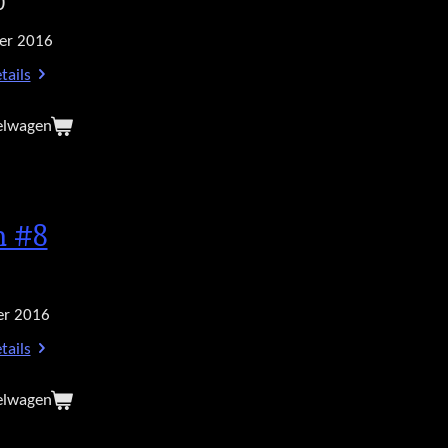
0
er 2016
tails
elwagen
h #8
r 2016
tails
elwagen