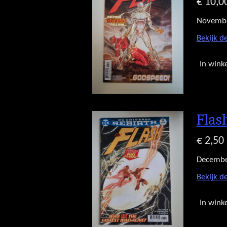
€ 10,0
Novemb
Bekijk de
In wink
Flas
€ 2,50
Decembe
Bekijk de
In wink