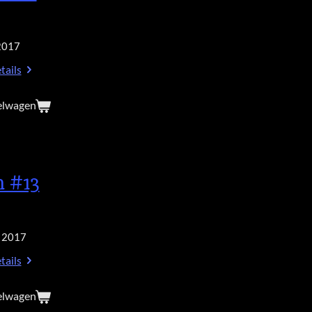
2017
tails
elwagen
h #13
 2017
tails
elwagen