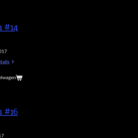
h #14
017
tails
elwagen
h #16
17