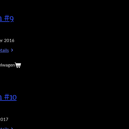
h #9
r 2016
tails
elwagen
h #10
2017