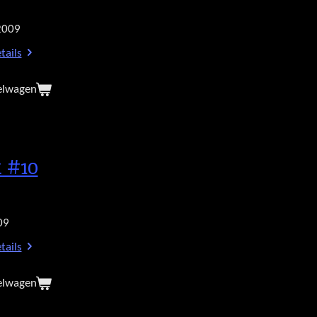
2009
tails
elwagen
 #10
09
tails
elwagen