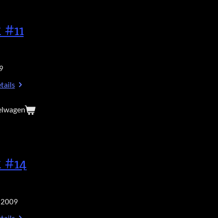
 #11
9
tails
elwagen
 #14
 2009