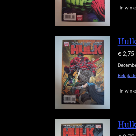
In wink
Hulk
€ 2,75
Decembe
Bekijk de
In wink
Hulk