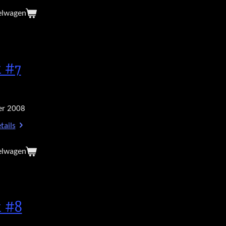
elwagen
 #7
r 2008
tails
elwagen
 #8