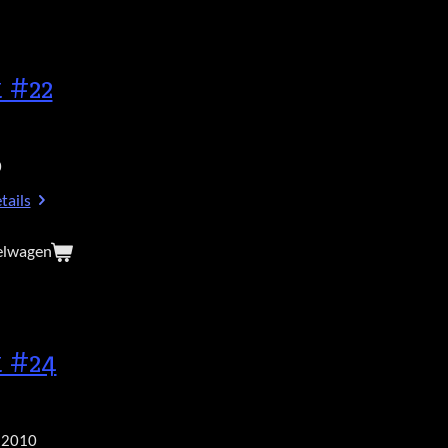
 #22
0
tails
elwagen
 #24
 2010