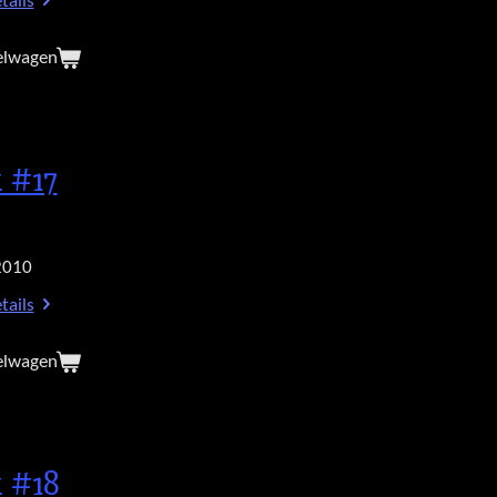
tails
elwagen
 #17
2010
tails
elwagen
 #18