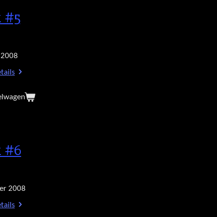
 #5
 2008
tails
elwagen
 #6
er 2008
tails