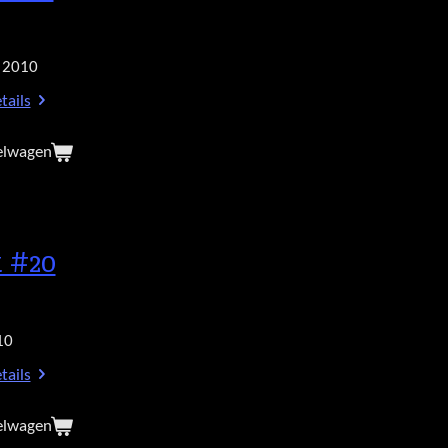
 2010
tails
elwagen
 #20
10
tails
elwagen