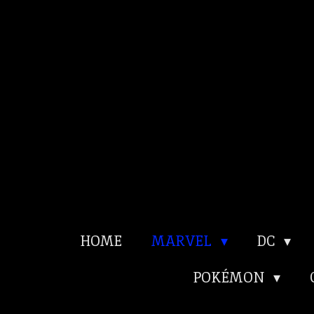
Ga
direct
naar
de
hoofdinhoud
HOME
MARVEL
DC
POKÉMON