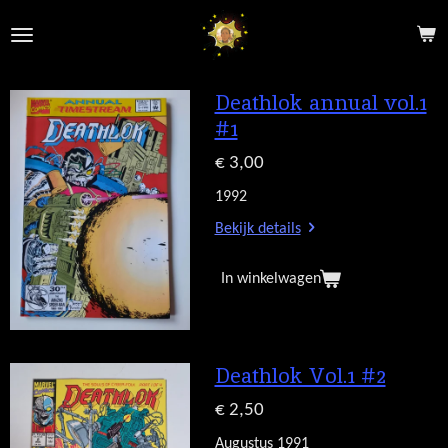
Ga
direct
naar
de
Deathlok annual vol.1
hoofdinhoud
#1
€ 3,00
1992
Bekijk details
In winkelwagen
Deathlok Vol.1 #2
€ 2,50
Augustus 1991