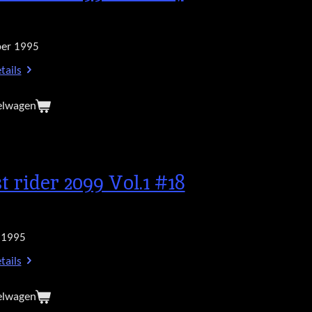
er 1995
tails
elwagen
t rider 2099 Vol.1 #18
 1995
tails
elwagen