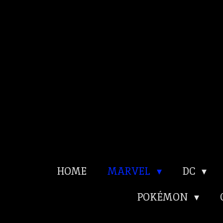
Ga
direct
naar
de
hoofdinhoud
HOME
MARVEL
DC
POKÉMON