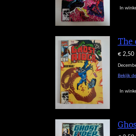
In wink
The 
€ 2,50
Decembe
Bekijk de
In wink
Ghos