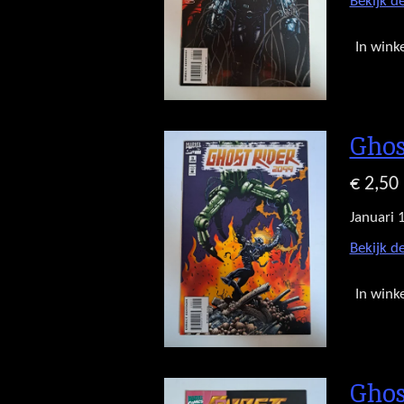
Bekijk de
In wink
Ghos
€ 2,50
Januari 
Bekijk de
In wink
Ghos