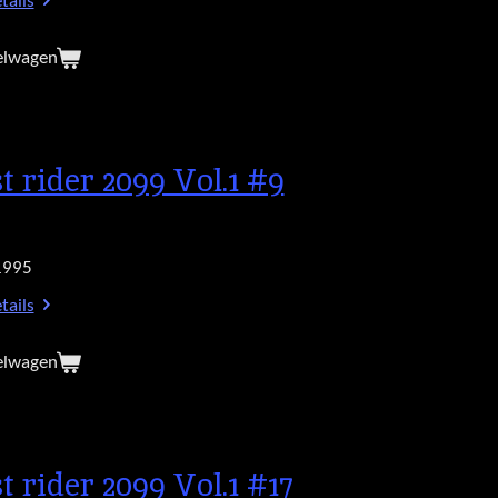
tails
elwagen
t rider 2099 Vol.1 #9
1995
tails
elwagen
t rider 2099 Vol.1 #17