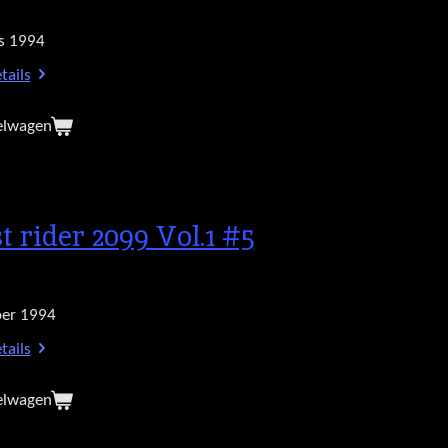
s 1994
tails
elwagen
t rider 2099 Vol.1 #5
er 1994
tails
elwagen