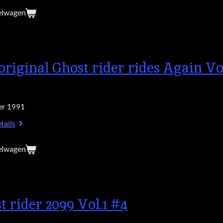
elwagen
original Ghost rider rides Again Vo
r 1991
tails
elwagen
t rider 2099 Vol.1 #4