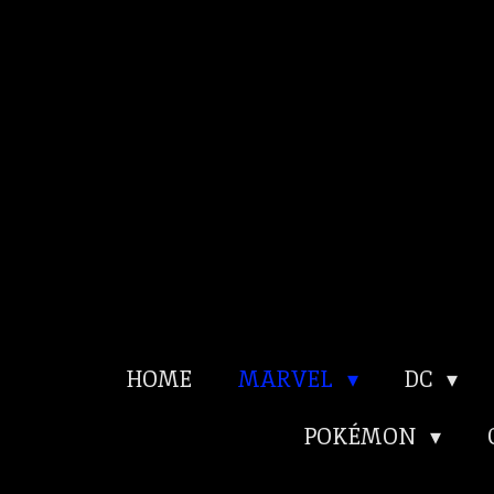
Ga
direct
naar
de
hoofdinhoud
HOME
MARVEL
DC
POKÉMON