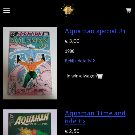
Ga
direct
naar
de
Aquaman special #1
hoofdinhoud
€ 3,00
1988
Bekijk details
In winkelwagen
Aquaman Time and
tide #2
€ 2,50