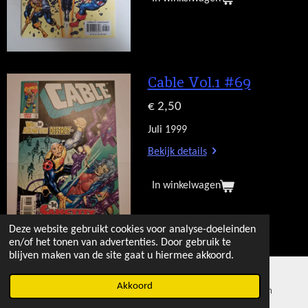
Cable Vol.1 #69
€ 2,50
Juli 1999
Bekijk details
In winkelwagen
Deze website gebruikt cookies voor analyse-doeleinden
en/of het tonen van advertenties. Door gebruik te
blijven maken van de site gaat u hiermee akkoord.
Cable Vol.1 #70
Akkoord
E-mailadres
Kaart
Instagram
€ 2,50