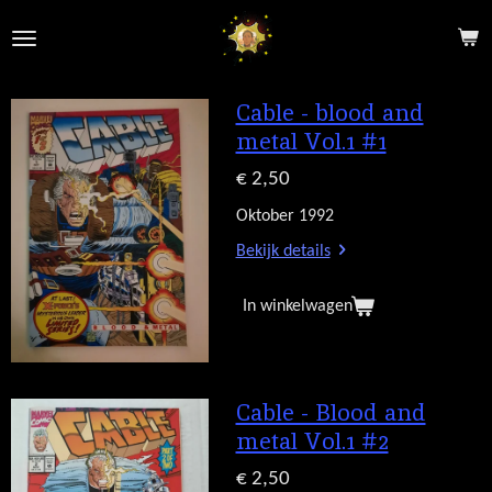
Ga
direct
naar
de
Cable - blood and
hoofdinhoud
metal Vol.1 #1
€ 2,50
Oktober 1992
Bekijk details
In winkelwagen
Cable - Blood and
metal Vol.1 #2
€ 2,50