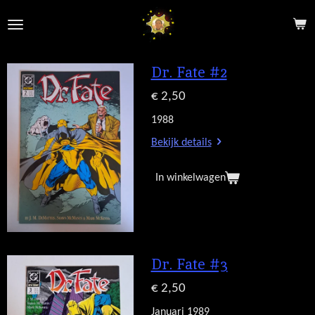
Ga
direct
naar
de
Dr. Fate #2
hoofdinhoud
€ 2,50
1988
Bekijk details
In winkelwagen
Dr. Fate #3
€ 2,50
Januari 1989