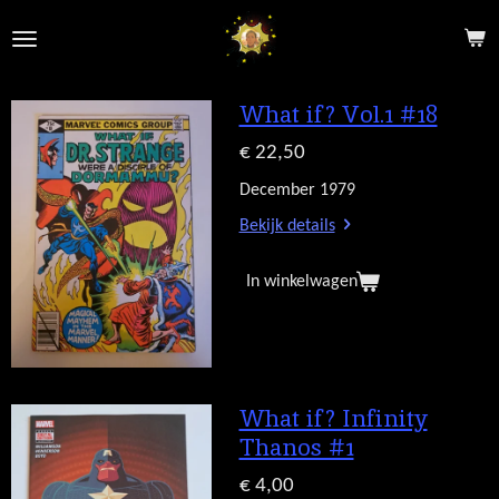
Ga
direct
naar
de
What if? Vol.1 #18
hoofdinhoud
€ 22,50
December 1979
Bekijk details
In winkelwagen
What if? Infinity
Thanos #1
€ 4,00