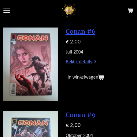
Ga
direct
naar
de
Conan #6
hoofdinhoud
€ 2,00
Juli 2004
Bekijk details
In winkelwagen
Conan #9
€ 2,00
Oktober 2004