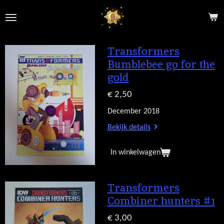
Ga
direct
naar
de
Transformers
hoofdinhoud
Bumblebee go for the
gold
€ 2,50
December 2018
Bekijk details
In winkelwagen
Transformers
Combiner hunters #1
€ 3,00