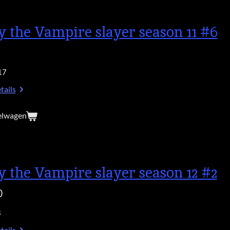
y the Vampire slayer season 11 #6
17
tails
elwagen
y the Vampire slayer season 12 #2
0
8