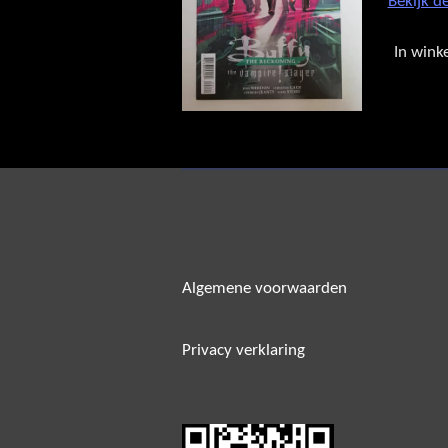
Bekijk de
In wink
Algemene voorwaarden
Privacy verklaring