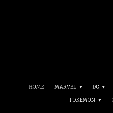
Ga
direct
naar
de
hoofdinhoud
HOME
MARVEL
DC
POKÉMON