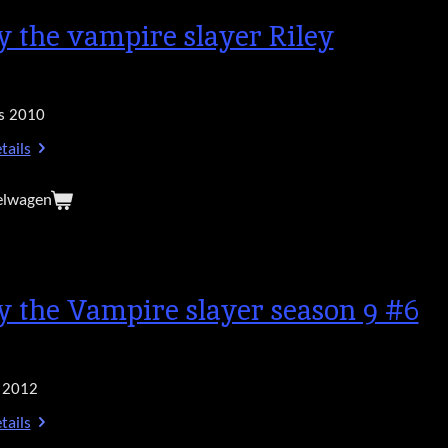
y the vampire slayer Riley
s 2010
tails
elwagen
y the Vampire slayer season 9 #6
 2012
tails