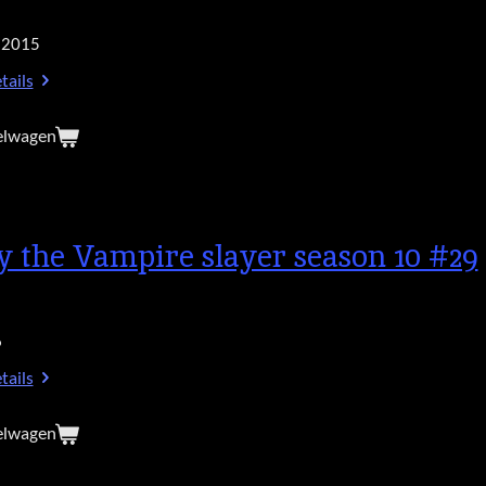
 2015
tails
elwagen
y the Vampire slayer season 10 #29
6
tails
elwagen