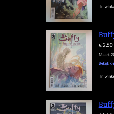
In wink
Buff
€ 2,50
Maart 2
Bekijk de
In wink
Buff