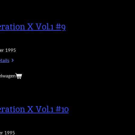
ration X Vol.1 #9
er 1995
tails
elwagen
ration X Vol.1 #10
r 1995