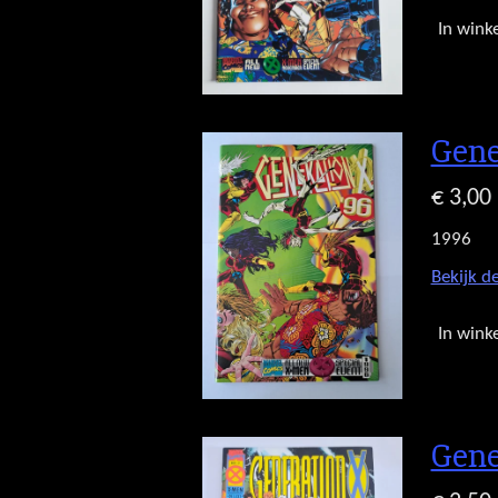
In wink
Gene
€ 3,00
1996
Bekijk de
In wink
Gene