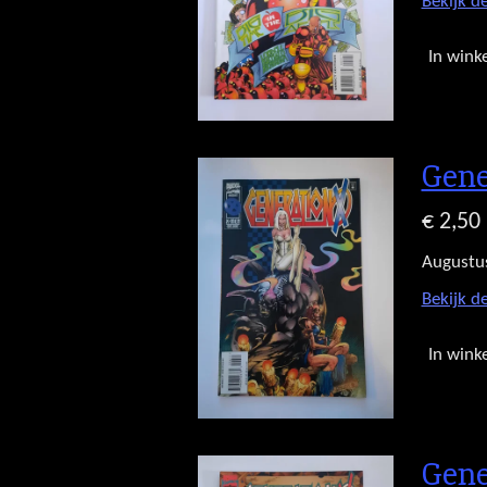
Bekijk de
In wink
Gene
€ 2,50
Augustu
Bekijk de
In wink
Gene