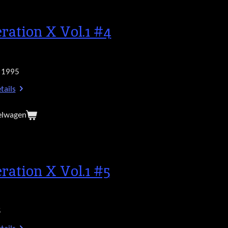
ration X Vol.1 #4
 1995
tails
elwagen
ration X Vol.1 #5
5