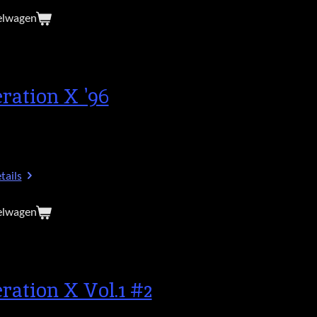
elwagen
ration X '96
tails
elwagen
ration X Vol.1 #2