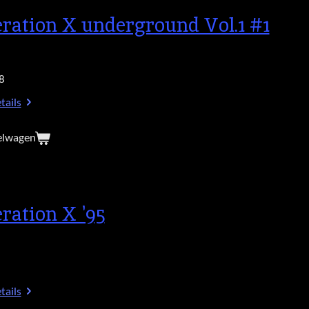
ration X underground Vol.1 #1
8
tails
elwagen
ration X '95
tails