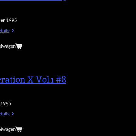
er 1995
tails
elwagen
ration X Vol.1 #8
 1995
tails
elwagen