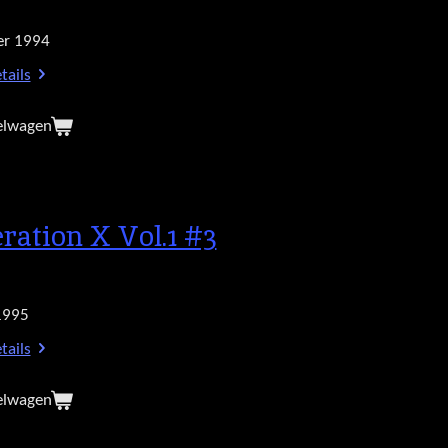
r 1994
tails
elwagen
ration X Vol.1 #3
1995
tails
elwagen