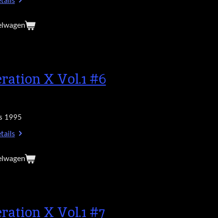
tails
elwagen
ration X Vol.1 #6
s 1995
tails
elwagen
ration X Vol.1 #7