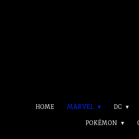
Ga
direct
naar
de
hoofdinhoud
HOME
MARVEL
DC
POKÉMON