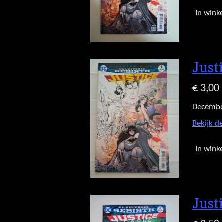
In wink
Just
€ 3,00
Decembe
Bekijk de
In wink
Just