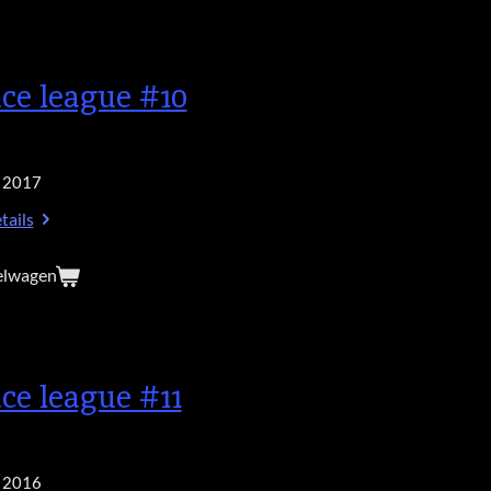
ice league #10
 2017
tails
elwagen
ice league #11
 2016