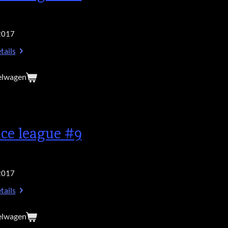
2017
tails
elwagen
ice league #9
2017
tails
elwagen