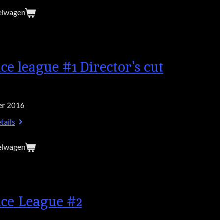
elwagen
ice league #1 Director's cut
r 2016
tails
elwagen
ice League #2