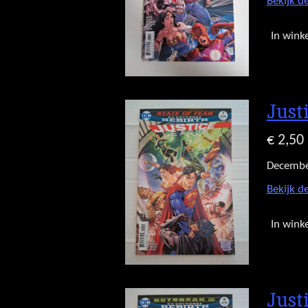
Bekijk de
In wink
Just
€ 2,50
Decembe
Bekijk de
In wink
Just