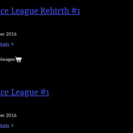
ice League Rebirth #1
er 2016
tails
elwagen
ice League #1
er 2016
tails