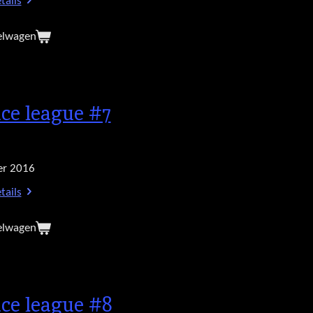
tails
elwagen
ice league #7
r 2016
tails
elwagen
ice league #8