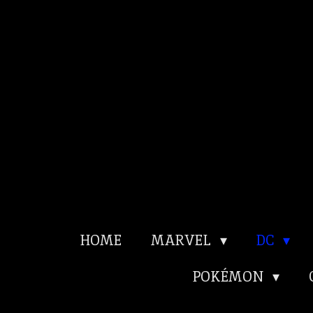
Ga
direct
naar
de
hoofdinhoud
HOME
MARVEL
DC
POKÉMON