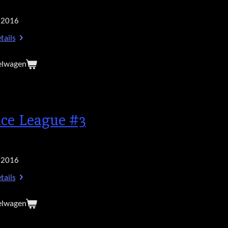
 2016
tails
elwagen
ice League #3
 2016
tails
elwagen