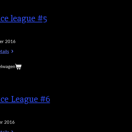
ice league #5
er 2016
tails
elwagen
ice League #6
r 2016