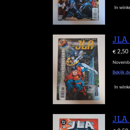
In wink
JLA 
€ 2,50
Novemb
Bekijk de
In wink
JLA 