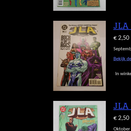
JLA 
€ 2,50
Septemb
Bekijk de
In wink
JLA 
€ 2,50
Oktober