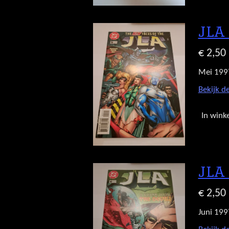
JLA
€ 2,50
Mei 199
Bekijk de
In wink
JLA
€ 2,50
Juni 199