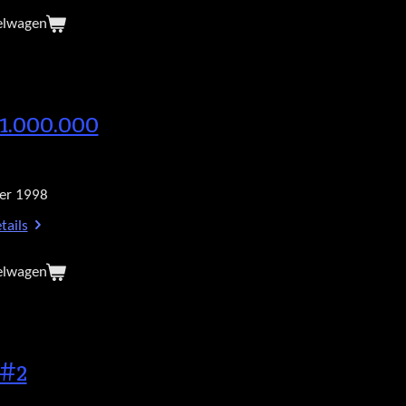
elwagen
1.000.000
er 1998
tails
elwagen
#2