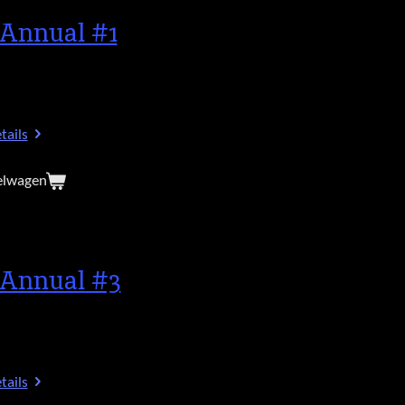
Annual #1
tails
elwagen
Annual #3
tails