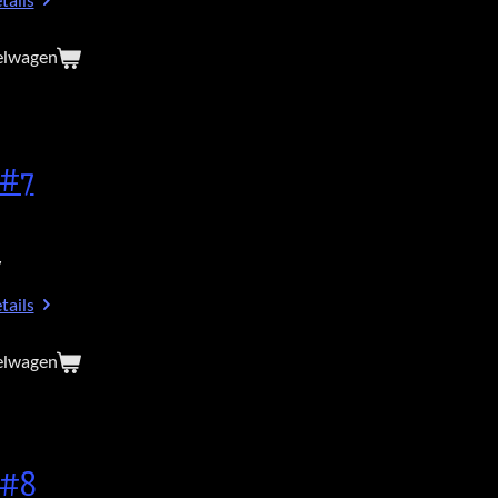
tails
elwagen
 #7
7
tails
elwagen
 #8