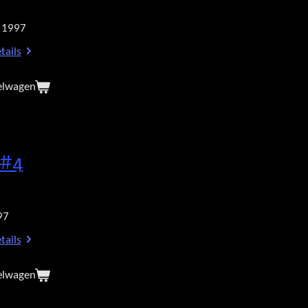
 1997
tails
elwagen
 #4
97
tails
elwagen