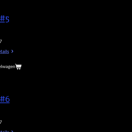
 #5
7
tails
elwagen
 #6
7