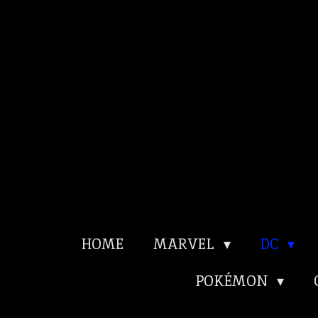
Ga
direct
naar
de
hoofdinhoud
HOME
MARVEL
DC
POKÉMON