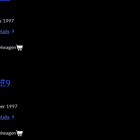
s 1997
tails
elwagen
 #9
er 1997
tails
elwagen