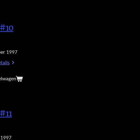
#10
er 1997
tails
elwagen
#11
 1997