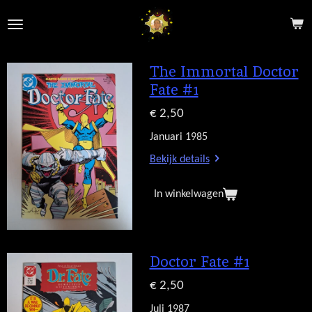
Ga
direct
naar
de
The Immortal Doctor
hoofdinhoud
Fate #1
€ 2,50
Januari 1985
Bekijk details
In winkelwagen
Doctor Fate #1
€ 2,50
Juli 1987