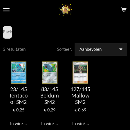
Ga
direct
naar
de
Back
hoofdinhoud
3 resultaten
Sorteer:
23/145
83/145
127/145
Tentaco
Beldum
Mallow
ol SM2
SM2
SM2
€ 0,25
€ 0,29
€ 0,69
In winkelwagen
In winkelwagen
In winkelwagen