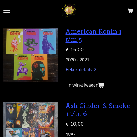
Ga
direct
naar
de
American Ronin 1
hoofdinhoud
t/m 5
€ 15,00
2020 - 2021
Bekijk details
In winkelwagen
Ash Cinder & Smoke
1 t/m 6
€ 10,00
1997