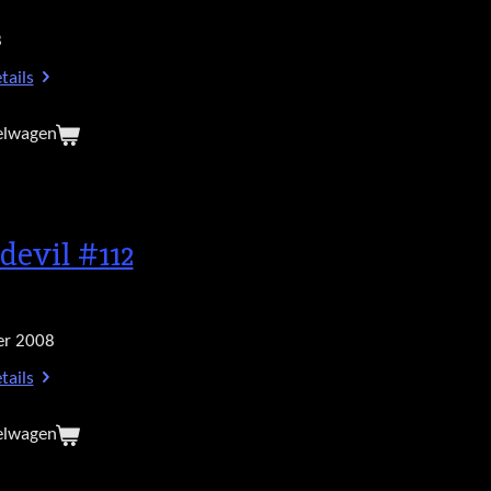
8
tails
elwagen
devil #112
r 2008
tails
elwagen