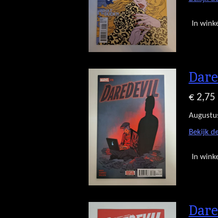
In wink
Dare
€ 2,75
Augustu
Bekijk de
In wink
Dare