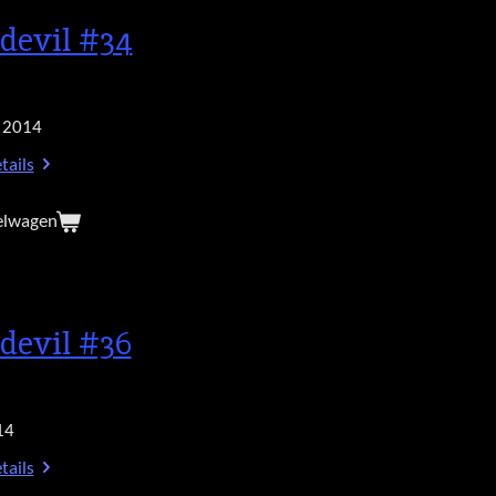
devil #34
 2014
tails
elwagen
devil #36
14
tails