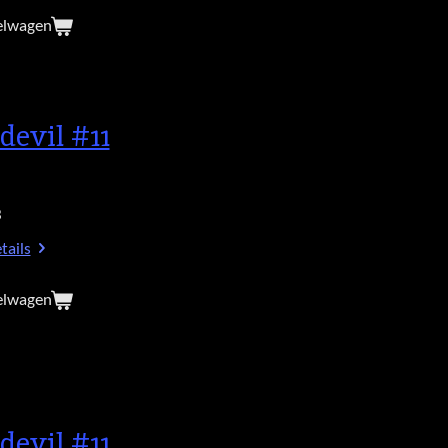
elwagen
devil #11
3
tails
elwagen
devil #11