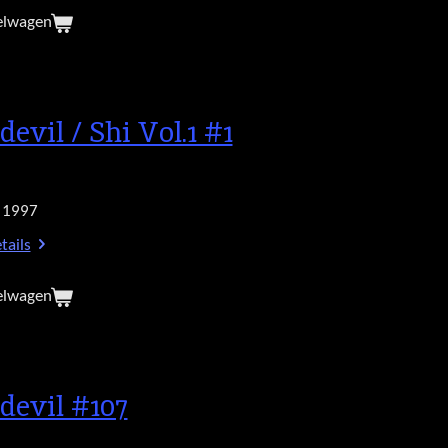
elwagen
devil / Shi Vol.1 #1
 1997
tails
elwagen
devil #107