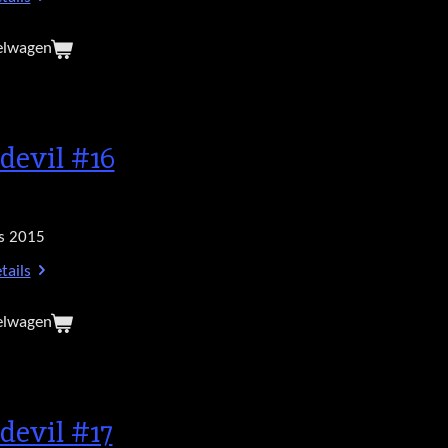
elwagen
devil #16
s 2015
tails
elwagen
devil #17