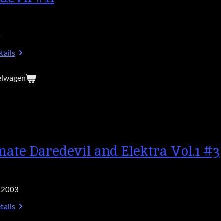
3
tails
elwagen
mate Daredevil and Elektra Vol.1 #3
 2003
tails