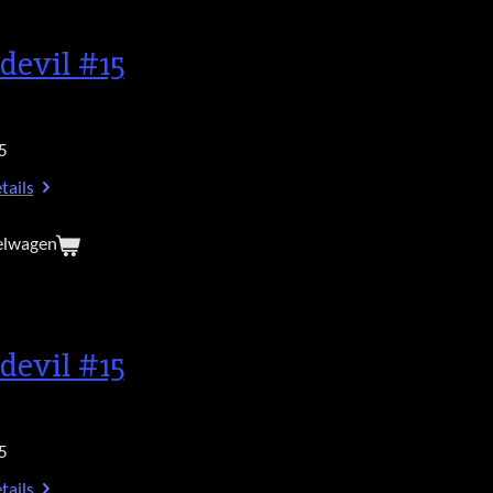
devil #15
5
tails
elwagen
devil #15
5
tails