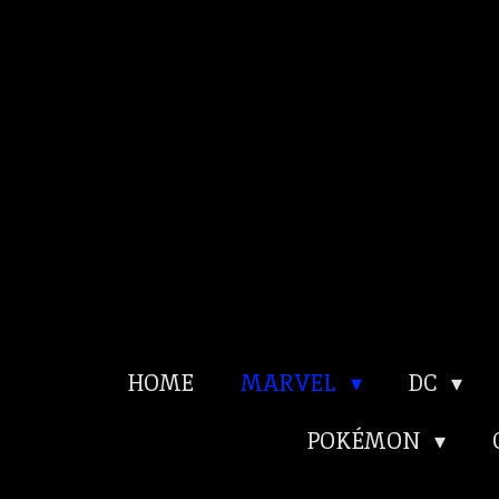
Ga
direct
naar
de
hoofdinhoud
HOME
MARVEL
DC
POKÉMON