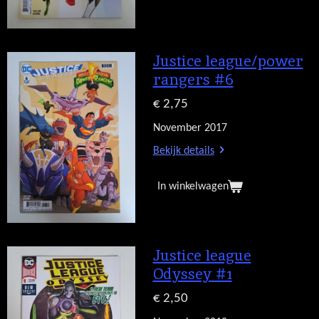
Justice league/power
rangers #6
€ 2,75
November 2017
Bekijk details
In winkelwagen
Justice league
Odyssey #1
€ 2,50