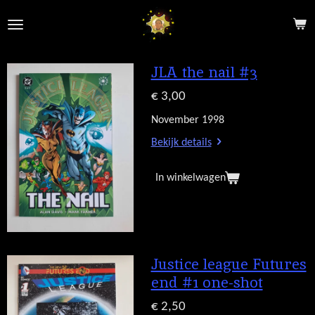
Ga
direct
naar
de
JLA the nail #3
hoofdinhoud
€ 3,00
November 1998
Bekijk details
In winkelwagen
Justice league Futures
end #1 one-shot
€ 2,50