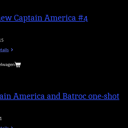
new Captain America #4
15
tails
elwagen
ain America and Batroc one-shot
1