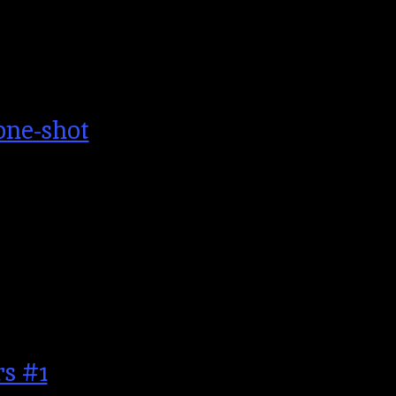
one-shot
s #1