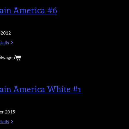
ain America #6
 2012
tails
elwagen
ain America White #1
er 2015
tails