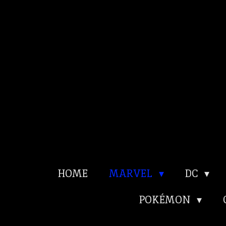
Ga
direct
naar
de
hoofdinhoud
HOME
MARVEL
DC
POKÉMON