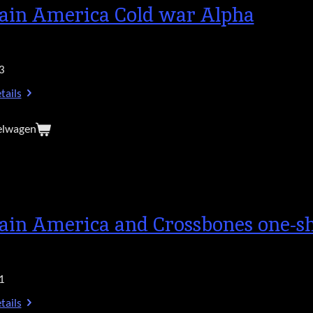
ain America Cold war Alpha
3
tails
elwagen
ain America and Crossbones one-s
1
tails