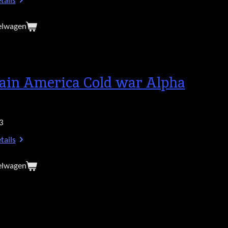
tails
elwagen
ain America Cold war Alpha
3
tails
elwagen