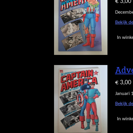
€ 3,00
Decembe
Bekijk de
In wink
Adve
€ 3,00
Januari 
Bekijk de
In wink