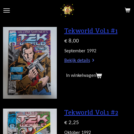
Ga
direct
naar
de
Tekworld Vol.1 #1
hoofdinhoud
€ 8,00
September 1992
Bekijk details
In winkelwagen
Tekworld Vol.1 #2
€ 2,25
Oktober 1992