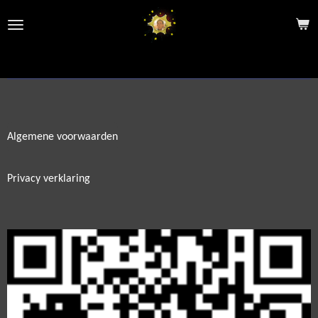
Ga
direct
naar
de
hoofdinhoud
Algemene voorwaarden
Privacy verklaring