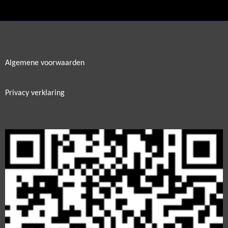
e
l
r
e
n
e
n
Algemene voorwaarden
Privacy verklaring