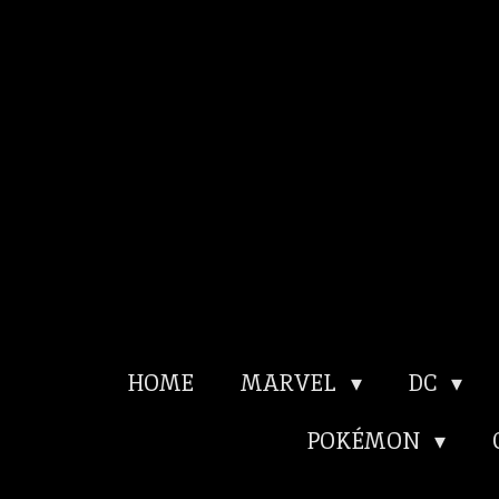
Ga
direct
naar
de
hoofdinhoud
HOME
MARVEL
DC
POKÉMON