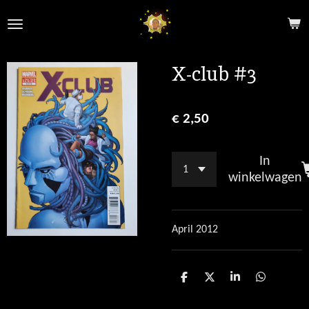
Ga
direct
naar
de
X-club #3
hoofdinhoud
€ 2,50
In
winkelwagen
April 2012
D
D
S
D
e
e
h
e
l
e
a
l