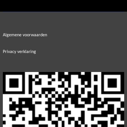
e
l
r
e
n
e
n
Algemene voorwaarden
Privacy verklaring