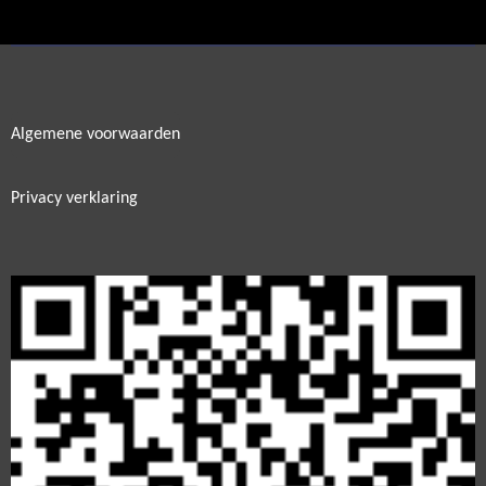
e
l
r
e
n
e
n
Algemene voorwaarden
Privacy verklaring