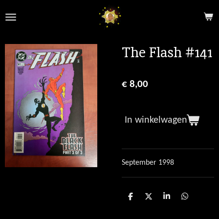
Ga
direct
naar
de
The Flash #141
hoofdinhoud
€ 8,00
In winkelwagen
September 1998
D
D
S
D
e
e
h
e
l
e
a
l