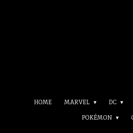
Ga
direct
naar
de
hoofdinhoud
HOME
MARVEL
DC
POKÉMON