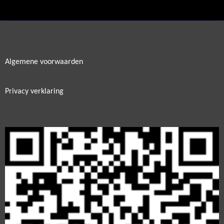
e
l
r
e
n
e
n
Algemene voorwaarden
Privacy verklaring