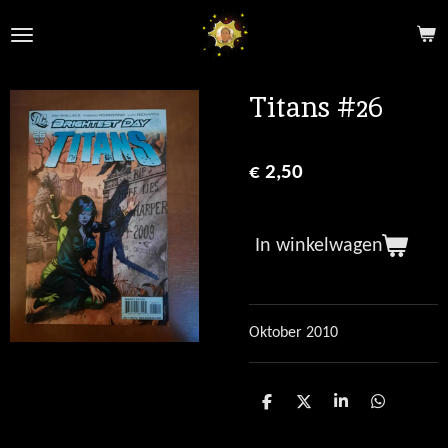
Ga
direct
naar
de
Titans #26
hoofdinhoud
€ 2,50
In winkelwagen
Oktober 2010
D
D
S
D
e
e
h
e
l
e
a
l