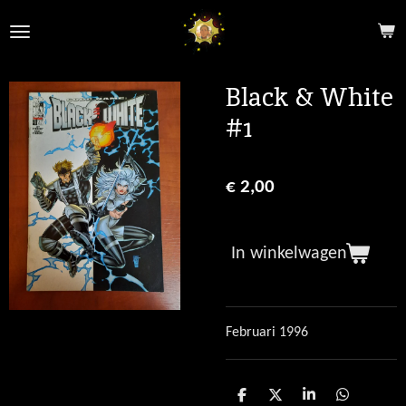
Ga
direct
naar
de
Black & White
hoofdinhoud
#1
€ 2,00
In winkelwagen
Februari 1996
D
D
S
D