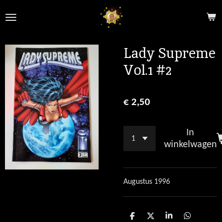
Ga
direct
naar
de
Lady Supreme
hoofdinhoud
Vol.1 #2
€ 2,50
In
winkelwagen
Augustus 1996
D
D
S
D