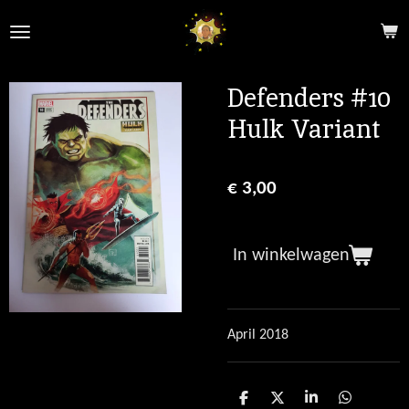
Ga
direct
naar
de
Defenders #10
hoofdinhoud
Hulk Variant
€ 3,00
In winkelwagen
April 2018
D
D
S
D