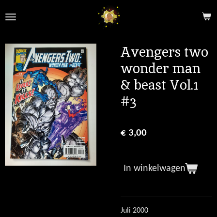
Ga
direct
naar
de
Avengers two
hoofdinhoud
wonder man
& beast Vol.1
#3
€ 3,00
In winkelwagen
Juli 2000