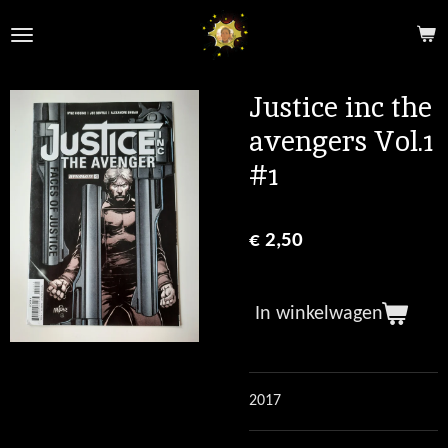
Ga
direct
naar
de
Justice inc the
hoofdinhoud
avengers Vol.1
#1
€ 2,50
In winkelwagen
2017