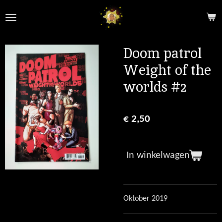
Ga
direct
naar
de
Doom patrol
hoofdinhoud
Weight of the
worlds #2
€ 2,50
In winkelwagen
Oktober 2019