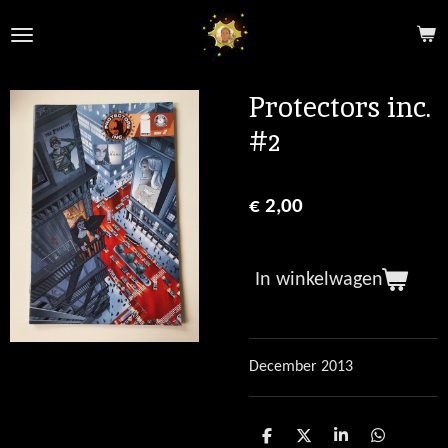
Ga
direct
naar
de
Protectors inc.
hoofdinhoud
#2
€ 2,00
In winkelwagen
December 2013
D
D
S
D