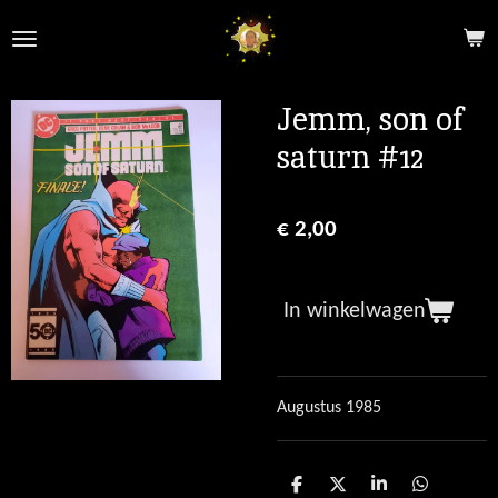
Ga
direct
naar
de
Jemm, son of
hoofdinhoud
saturn #12
€ 2,00
In winkelwagen
Augustus 1985
D
D
S
D