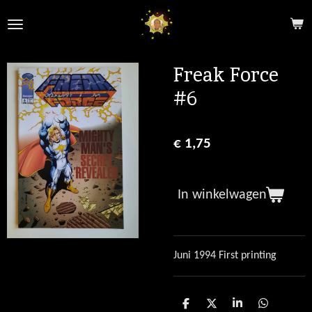
Ga
direct
naar
de
Freak Force
hoofdinhoud
#6
€ 1,75
In winkelwagen
Juni 1994 First printing
D
D
S
D