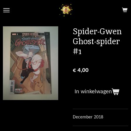
Ga
direct
naar
de
Spider-Gwen
hoofdinhoud
Ghost-spider
#1
€ 4,00
In winkelwagen
December 2018