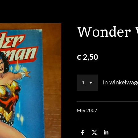
Wonder 
€ 2,50
In winkelwag
Mei 2007
D
D
S