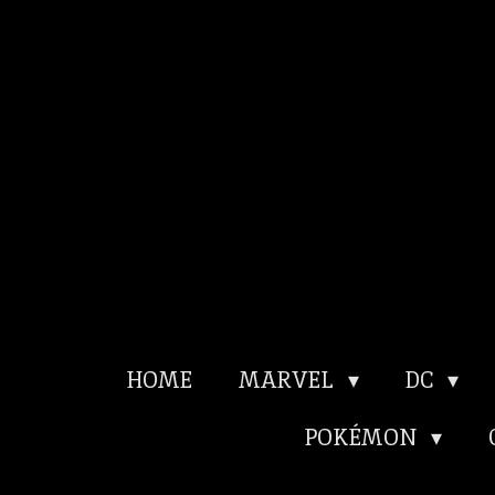
Ga
direct
naar
de
hoofdinhoud
HOME
MARVEL
DC
POKÉMON