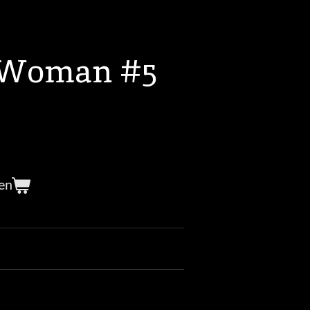
Woman #5
en