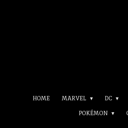
Ga
direct
naar
de
hoofdinhoud
HOME
MARVEL
DC
POKÉMON