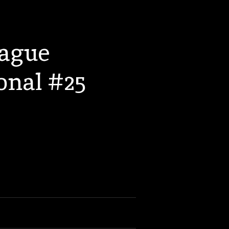
eague
onal #25