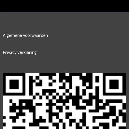
e
l
r
e
n
e
n
Algemene voorwaarden
Privacy verklaring