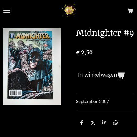
Ga
direct
naar
de
Midnighter #9
hoofdinhoud
€ 2,50
In winkelwagen
September 2007
D
D
S
D
e
e
h
e
l
e
a
l