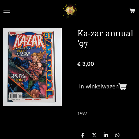
Ga
direct
naar
de
Ka-zar annual
hoofdinhoud
'97
€ 3,00
In winkelwagen
1997
D
D
S
D