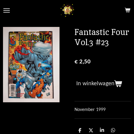
Ga
direct
naar
de
Fantastic Four
hoofdinhoud
Vol.3 #23
€ 2,50
In winkelwagen
November 1999
D
D
S
D