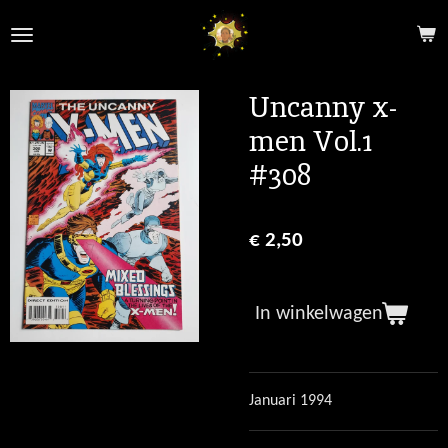
Ga
direct
naar
de
Uncanny x-
hoofdinhoud
men Vol.1
#308
€ 2,50
In winkelwagen
Januari 1994