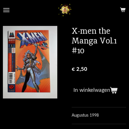
Ga
direct
naar
de
X-men the
hoofdinhoud
Manga Vol.1
#10
€ 2,50
In winkelwagen
Augustus 1998