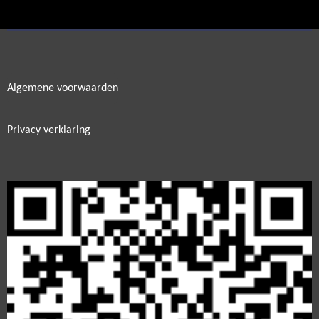
e
l
r
e
n
e
n
Algemene voorwaarden
Privacy verklaring