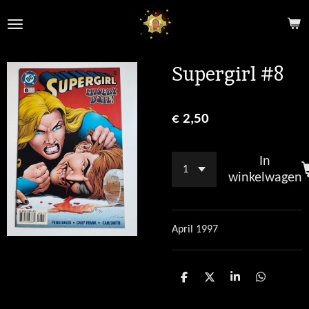
Ga
direct
naar
de
Supergirl #8
hoofdinhoud
€ 2,50
In
winkelwagen
April 1997
D
D
S
D
e
e
h
e
l
e
a
l