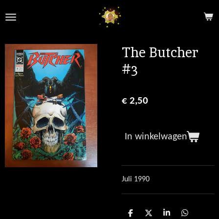
Ga
direct
naar
de
The Butcher
hoofdinhoud
#3
€ 2,50
In winkelwagen
Juli 1990
D
D
S
D